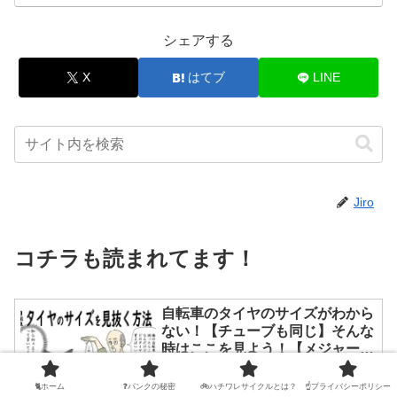
シェアする
X
はてブ
LINE
Jiro
コチラも読まれてます！
自転車のタイヤのサイズがわから
ない！【チューブも同じ】そんな
時はここを見よう！【メジャーは
不要】
自転車のタイヤが欲しいけどサイズいく
つだっけ？あれ？そもそもサイズって？
🐈ホーム
❓パンクの秘密
🚲ハチワレサイクルとは？
☝プライバシーポリシー