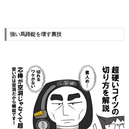
強い馬蹄錠を壊す裏技