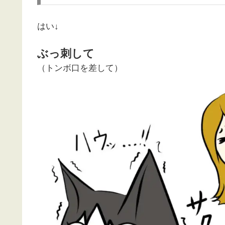
はい↓
ぶっ刺して
（トンボ口を差して）